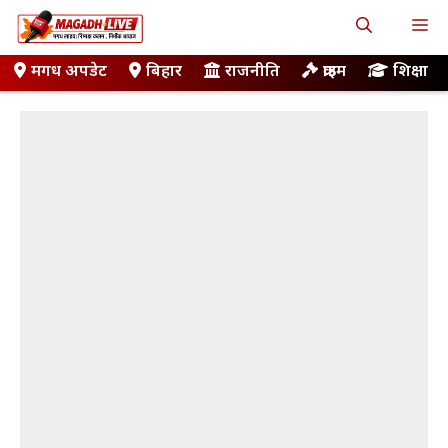
Skip
M
to
content
मगध अपडेट
बिहार
राजनीति
क्राइम
शिक्षा