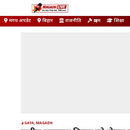
Skip
to
content
मगध अपडेट
बिहार
राजनीति
क्राइम
शिक्षा
GAYA
,
MAGADH