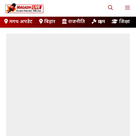
Skip
M
to
content
मगध अपडेट
बिहार
राजनीति
क्राइम
शिक्षा